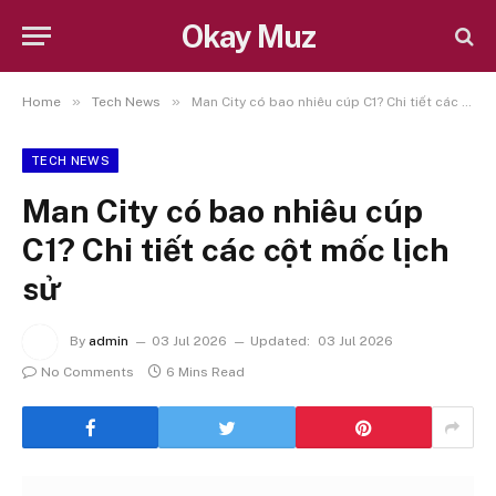
Okay Muz
»
»
Home
Tech News
Man City có bao nhiêu cúp C1? Chi tiết các cột mốc lịch sử
TECH NEWS
Man City có bao nhiêu cúp
C1? Chi tiết các cột mốc lịch
sử
By
admin
03 Jul 2026
Updated:
03 Jul 2026
No Comments
6 Mins Read