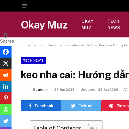
Okay Muz
OKAY
TECH
MUZ
NEWS
0
Shares
»
»
Home
Tech News
keo nha cai: Hướng dẫn xem thông tin
TECH NEWS
keo nha cai: Hướng dẫn
By
admin
29 Jun 2026
Updated:
29 Jun 2026
Facebook
Twitter
Pinter
Table of Contents