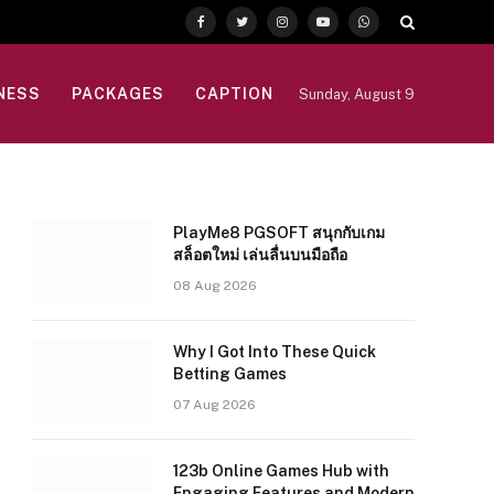
Facebook
Twitter
Instagram
YouTube
WhatsApp
NESS
PACKAGES
CAPTION
Sunday, August 9
PlayMe8 PGSOFT สนุกกับเกม
สล็อตใหม่ เล่นลื่นบนมือถือ
08 Aug 2026
Why I Got Into These Quick
Betting Games
07 Aug 2026
123b Online Games Hub with
Engaging Features and Modern