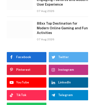
User Experience
07 Aug 2026
88xx Top Destination for
Modern Online Gaming and Fun
Activities
07 Aug 2026
Facebook
Twitter
Pinterest
Instagram
YouTube
LinkedIn
TikTok
Telegram