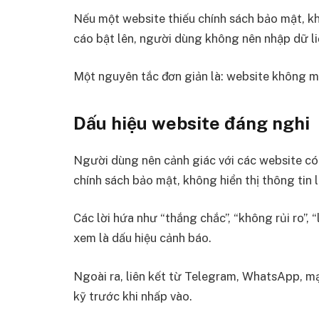
Nếu một website thiếu chính sách bảo mật, kh
cáo bật lên, người dùng không nên nhập dữ li
Một nguyên tắc đơn giản là: website không mi
Dấu hiệu website đáng nghi
Người dùng nên cảnh giác với các website có 
chính sách bảo mật, không hiển thị thông tin 
Các lời hứa như “thắng chắc”, “không rủi ro”,
xem là dấu hiệu cảnh báo.
Ngoài ra, liên kết từ Telegram, WhatsApp, mạ
kỹ trước khi nhấp vào.