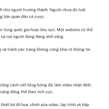
nh cho người trưởng thành. Người chưa đủ tuổi
g liên quan đến cá cược.
eo từng quốc gia hoặc khu vực. Một website có thể
tại nơi người dùng đang sinh sống.
 và tránh các trang không công khai rõ thông tin
 bằng cách viết blog bóng đá, làm video nhận định,
 cộng đồng thể thao tích cực.
hiết kế đồ họa, chỉnh sửa video, lập trình và tiếp