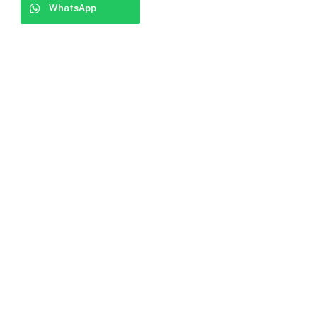
WhatsApp