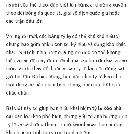
người yêu thể thao, đặc biệt là những ai thường xuyên
theo dõi bóng đá quốc tế, giải vô địch quốc gia hoặc
các trận đấu lớn.
Với người mới, các bảng tỷ lệ có thể khá khó hiểu vì
chúng bao gồm nhiều con số, ký hiệu và dạng kèo khác
nhau. Nếu chỉ nhìn lướt qua, người đọc có thể không
hiểu vì sao đội này được đánh giá cao hơn đội kia, vì sao
mức tài xỉu thay đổi hoặc vì sao tỷ lệ lại biến động sát
giờ thi đấu. Để hiểu đúng, bạn cần nhìn tỷ lệ kèo như
một dạng dữ liệu phân tích, không phải một kết quả
chắc chắn.
Bài viết này sẽ giúp bạn hiểu khái niệm
tỷ lệ kèo nhà
cái
, các loại kèo phổ biến, những yếu tố ảnh hưởng đến
tỷ lệ và cách đọc thông tin từ
keonhacai
theo hướng
khách quan, tỉnh táo và có trách nhiệm.