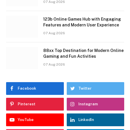
07 Aug 2026
123b Online Games Hub with Engaging
Features and Modern User Experience
07 Aug 2026
88xx Top Destination for Modern Online
Gaming and Fun Activities
07 Aug 2026
Facebook
Twitter
Pinterest
Instagram
YouTube
LinkedIn