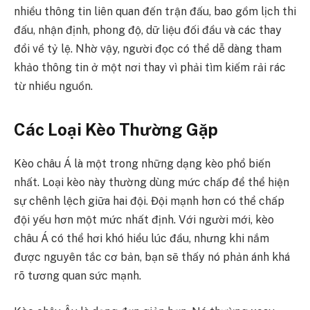
nhiều thông tin liên quan đến trận đấu, bao gồm lịch thi
đấu, nhận định, phong độ, dữ liệu đối đầu và các thay
đổi về tỷ lệ. Nhờ vậy, người đọc có thể dễ dàng tham
khảo thông tin ở một nơi thay vì phải tìm kiếm rải rác
từ nhiều nguồn.
Các Loại Kèo Thường Gặp
Kèo châu Á là một trong những dạng kèo phổ biến
nhất. Loại kèo này thường dùng mức chấp để thể hiện
sự chênh lệch giữa hai đội. Đội mạnh hơn có thể chấp
đội yếu hơn một mức nhất định. Với người mới, kèo
châu Á có thể hơi khó hiểu lúc đầu, nhưng khi nắm
được nguyên tắc cơ bản, bạn sẽ thấy nó phản ánh khá
rõ tương quan sức mạnh.