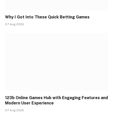
Why I Got Into These Quick Betting Games
07 Aug 2026
123b Online Games Hub with Engaging Features and
Modern User Experience
07 Aug 2026