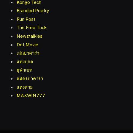
Kongo Tech
Branded Poetry
Run Post
The Free Trick
Newztalkies
Dot Movie
เล่นบาคาร่า
แทงบอล
ยูฟ่าเบท
สมัครบาคาร่า
แทงหวย
MAXWIN777