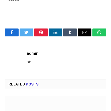
Facebook
Twitter
Pinterest
LinkedIn
Tumblr
Email
Whats
admin
Website
RELATED
POSTS