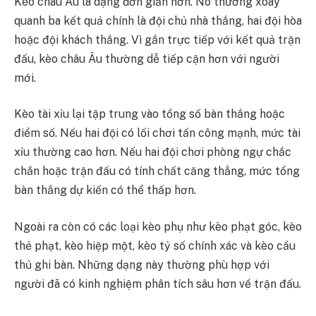
Kèo châu Âu là dạng đơn giản hơn. Nó thường xoay
quanh ba kết quả chính là đội chủ nhà thắng, hai đội hòa
hoặc đội khách thắng. Vì gắn trực tiếp với kết quả trận
đấu, kèo châu Âu thường dễ tiếp cận hơn với người
mới.
Kèo tài xỉu lại tập trung vào tổng số bàn thắng hoặc
điểm số. Nếu hai đội có lối chơi tấn công mạnh, mức tài
xỉu thường cao hơn. Nếu hai đội chơi phòng ngự chắc
chắn hoặc trận đấu có tính chất căng thẳng, mức tổng
bàn thắng dự kiến có thể thấp hơn.
Ngoài ra còn có các loại kèo phụ như kèo phạt góc, kèo
thẻ phạt, kèo hiệp một, kèo tỷ số chính xác và kèo cầu
thủ ghi bàn. Những dạng này thường phù hợp với
người đã có kinh nghiệm phân tích sâu hơn về trận đấu.