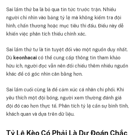
Sai lầm thứ ba là bỏ qua tin tức trước trận. Nhiều
người chỉ nhìn vào bảng tỷ lệ mà không kiểm tra đội
hình, chấn thương hoặc mục tiêu thi đấu. Điều này dễ
khiến việc phân tích thiếu chính xác.
Sai lầm thứ tư là tin tuyệt đối vào một nguồn duy nhất.
Dù
keonhacai
có thể cung cấp thông tin tham khảo
hữu ích, người đọc vẫn nên đối chiếu thêm nhiều nguồn
khác để có góc nhìn cân bằng hơn.
Sai lầm cuối cùng là để cảm xúc cá nhân chi phối. Khi
yêu thích một đội bóng, người xem thường đánh giá
đội đó cao hơn thực tế. Phân tích tỷ lệ cần sự bình tĩnh,
khách quan và dựa trên dữ liệu.
Tỷ Lệ Kèo Có Phải Là Dự Đoán Chắc