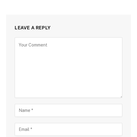
LEAVE A REPLY