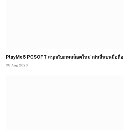
PlayMe8 PGSOFT สนุกกับเกมสล็อตใหม่ เล่นลื่นบนมือถือ
08 Aug 2026