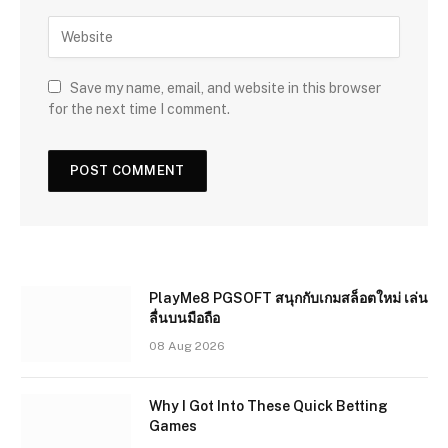
Save my name, email, and website in this browser
for the next time I comment.
PlayMe8 PGSOFT สนุกกับเกมสล็อตใหม่ เล่น
ลื่นบนมือถือ
08 Aug 2026
Why I Got Into These Quick Betting
Games