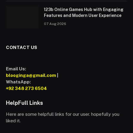
123b Online Games Hub with Engaging
Features and Modern User Experience
07 Aug 2026
CONTACT US
Email Us:
blooginga@gmail.com
|
WhatsApp:
+92 348 273 6504
HelpFull Links
Here are some helpfull links for our user. hopefully you
liked it.